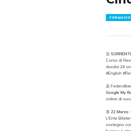
FORMAZIO
1) SORRENT
Corso di Rev
durata 24 o
#English #R
2)
Federalber
Google My B
online di suc
3) 21 Marzo
:
L'Ente Bilate
sostegno conc