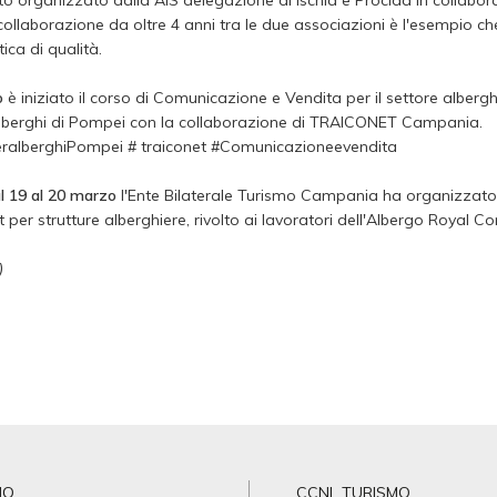
ato organizzato dalla AIS delegazione di Ischia e Procida in collabor
ollaborazione da oltre 4 anni tra le due associazioni è l'esempio che l
stica di qualità.
o
è iniziato il corso di Comunicazione e Vendita per il settore alber
lberghi di Pompei con la collaborazione di TRAICONET Campania.
ralberghiPompei # traiconet #Comunicazioneevendita
al 19 al 20 marzo
l'Ente Bilaterale Turismo Campania ha organizzat
r strutture alberghiere, rivolto ai lavoratori dell'Albergo Royal Con
)
MO
CCNL TURISMO