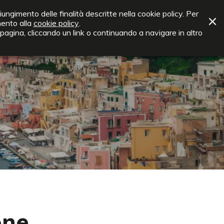
rvata
info@ebnt.it
iungimento delle finalità descritte nella cookie policy. Per
mento alla
cookie policy
.
STUDI E RICERCHE
EVENTI
BORSA LAVORO
agina, cliccando un link o continuando a navigare in altro
one