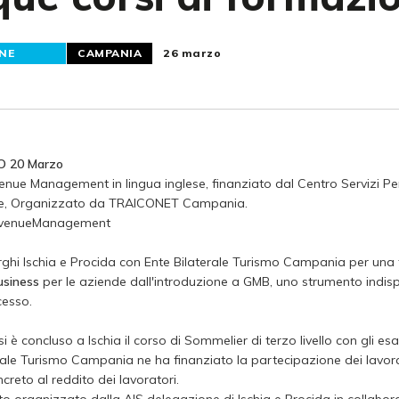
NE
CAMPANIA
26 marzo
O 20 Marzo
enue Management in lingua inglese, finanziato dal Centro Servizi Pe
re, Organizzato da TRAICONET Campania.
evenueManagement
ghi Ischia e Procida con Ente Bilaterale Turismo Campania per una 
usiness
per le aziende dall'introduzione a GMB, uno strumento indisp
cesso.
 si è concluso a Ischia il corso di Sommelier di terzo livello con gli 
rale Turismo Campania ne ha finanziato la partecipazione dei lavorat
reto al reddito dei lavoratori.