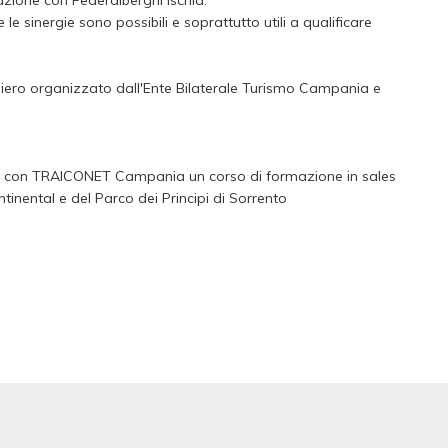
azione con Federalberghi Ischia.
e sinergie sono possibili e soprattutto utili a qualificare
ghiero organizzato dall'Ente Bilaterale Turismo Campania e
o con TRAICONET Campania un corso di formazione in sales
tinental e del Parco dei Principi di Sorrento