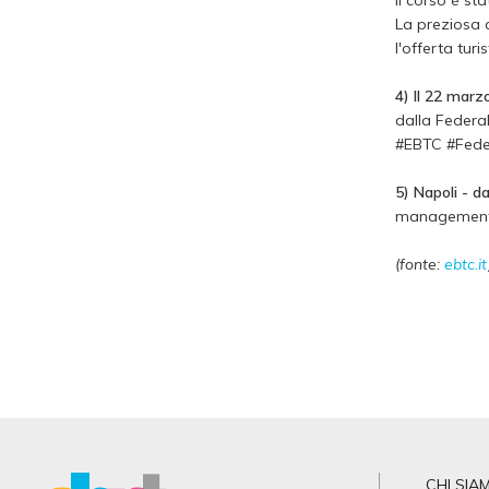
Il corso è st
La preziosa c
l'offerta turi
4) Il 22 marz
dalla Federa
#EBTC #Fede
5) Napoli - d
management pe
(fonte:
ebtc.it
CHI SIA