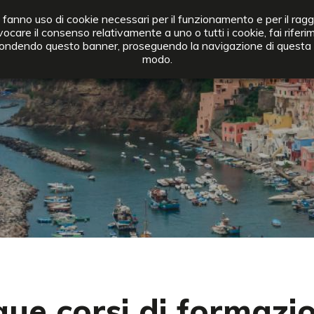
Tel.
+39 0642012372
- Fax.
+39 0642012404
Area rise
i fanno uso di cookie necessari per il funzionamento e per il ragg
vocare il consenso relativamente a uno o tutti i cookie, fai riferi
CHI SIAMO
COME ADERIRE
ATTIVITÀ
SISTEMA COMPETENZE
ascondendo questo banner, proseguendo la navigazione di questa p
modo.
que corsi di formazi