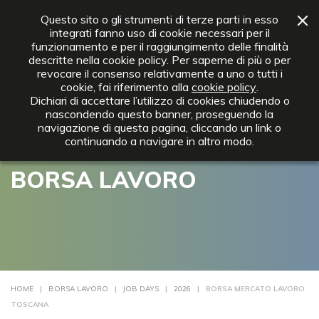
+39 0642012372
info@ebnt.it
Questo sito o gli strumenti di terze parti in esso
integrati fanno uso di cookie necessari per il
funzionamento e per il raggiungimento delle finalità
descritte nella cookie policy. Per saperne di più o per
revocare il consenso relativamente a uno o tutti i
cookie, fai riferimento alla
cookie policy
.
Dichiari di accettare l’utilizzo di cookies chiudendo o
nascondendo questo banner, proseguendo la
navigazione di questa pagina, cliccando un link o
continuando a navigare in altro modo.
BORSA LAVORO
HOME
|
BORSA LAVORO
|
JOB DAYS
|
2026
| BORSA MERCATO LAVORO
TOSCANA